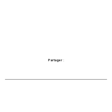
Partager :
Facebook
X
Pinterest
WhatsApp