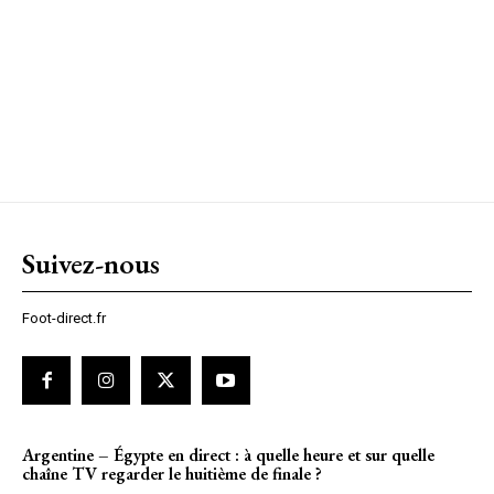
Suivez-nous
Foot-direct.fr
Argentine – Égypte en direct : à quelle heure et sur quelle
chaîne TV regarder le huitième de finale ?