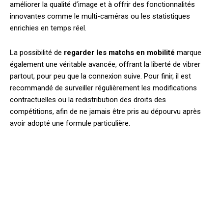
améliorer la qualité d’image et à offrir des fonctionnalités
innovantes comme le multi-caméras ou les statistiques
enrichies en temps réel.
La possibilité de
regarder les matchs en mobilité
marque
également une véritable avancée, offrant la liberté de vibrer
partout, pour peu que la connexion suive. Pour finir, il est
recommandé de surveiller régulièrement les modifications
contractuelles ou la redistribution des droits des
compétitions, afin de ne jamais être pris au dépourvu après
avoir adopté une formule particulière.