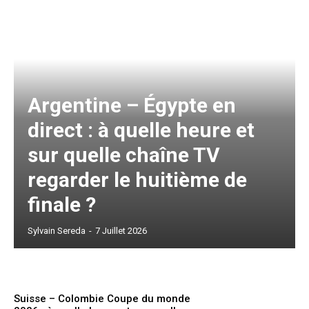
Argentine – Égypte en
direct : à quelle heure et
sur quelle chaîne TV
regarder le huitième de
finale ?
Sylvain Sereda
-
7 Juillet 2026
Suisse – Colombie Coupe du monde