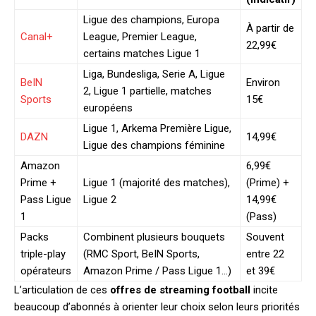
Ligue des champions, Europa
À partir de
Canal+
League, Premier League,
22,99€
certains matches Ligue 1
Liga, Bundesliga, Serie A, Ligue
BeIN
Environ
2, Ligue 1 partielle, matches
Sports
15€
européens
Ligue 1, Arkema Première Ligue,
DAZN
14,99€
Ligue des champions féminine
Amazon
6,99€
Prime +
Ligue 1 (majorité des matches),
(Prime) +
Pass Ligue
Ligue 2
14,99€
1
(Pass)
Packs
Combinent plusieurs bouquets
Souvent
triple-play
(RMC Sport, BeIN Sports,
entre 22
opérateurs
Amazon Prime / Pass Ligue 1…)
et 39€
L’articulation de ces
offres de streaming football
incite
beaucoup d’abonnés à orienter leur choix selon leurs priorités