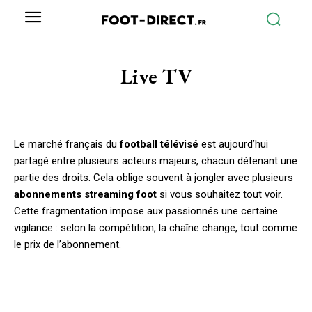
Live TV
Le marché français du
football télévisé
est aujourd’hui
partagé entre plusieurs acteurs majeurs, chacun détenant une
partie des droits. Cela oblige souvent à jongler avec plusieurs
abonnements streaming foot
si vous souhaitez tout voir.
Cette fragmentation impose aux passionnés une certaine
vigilance : selon la compétition, la chaîne change, tout comme
le prix de l’abonnement.