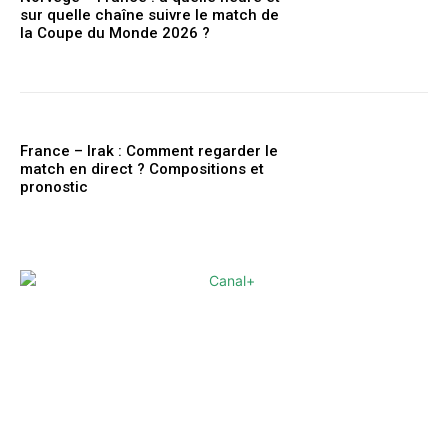
sur quelle chaîne suivre le match de
la Coupe du Monde 2026 ?
France – Irak : Comment regarder le
match en direct ? Compositions et
pronostic