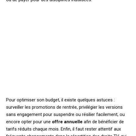
Pour optimiser son budget, il existe quelques astuces :
surveiller les promotions de rentrée, privilégier les versions
sans engagement pour suspendre ou résilier facilement, ou
encore opter pour une
offre annuelle
afin de bénéficier de
tarifs réduits chaque mois. Enfin, il faut rester attentif aux