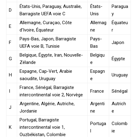
États-Unis, Paraguay, Australie,
États-
Paragua
D
Barragiste UEFA voie C
Unis
y
Allemagne, Curaçao, Côte
Allemag
Équateu
E
d’Ivoire, Équateur
ne
r
Pays-Bas, Japon, Barragiste
Pays-
F
Japon
UEFA voie B, Tunisie
Bas
Belgique, Égypte, Iran, Nouvelle-
Belgiqu
G
Égypte
Zélande
e
Espagne, Cap-Vert, Arabie
Espagn
H
Uruguay
saoudite, Uruguay
e
France, Sénégal, Barragiste
I
France
Sénégal
intercontinental voie 2, Norvège
Argentine, Algérie, Autriche,
Argenti
Autrich
J
Jordanie
ne
e
Portugal, Barragiste
Portuga
Colomb
K
intercontinental voie 1,
l
ie
Ouzbékistan, Colombie