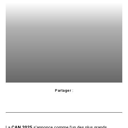
Partager :
Facebook
X
Pinterest
WhatsApp
La
CAN 2025
s’annonce comme l’un des plus grands