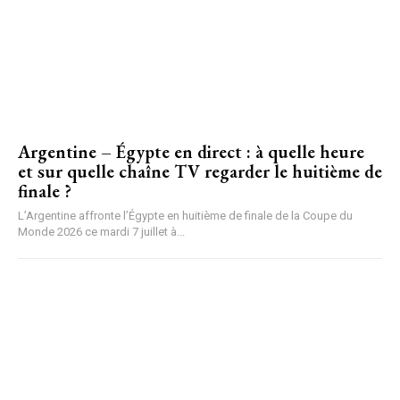
Argentine – Égypte en direct : à quelle heure
et sur quelle chaîne TV regarder le huitième de
finale ?
L’Argentine affronte l’Égypte en huitième de finale de la Coupe du
Monde 2026 ce mardi 7 juillet à...