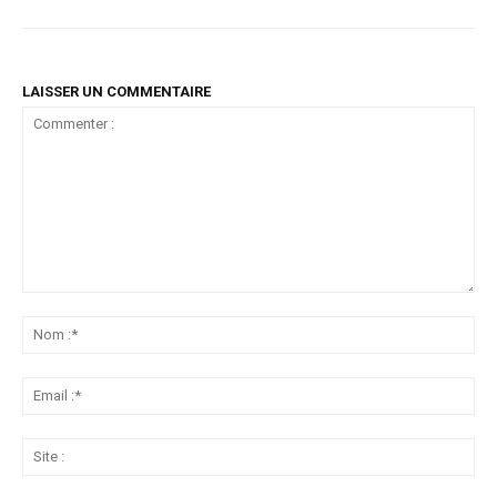
LAISSER UN COMMENTAIRE
Commenter
:
No
:*
Ema
:*
Sit
: