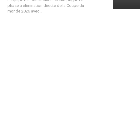
phase à élimination directe de la Coupe du
monde 2026 avec...