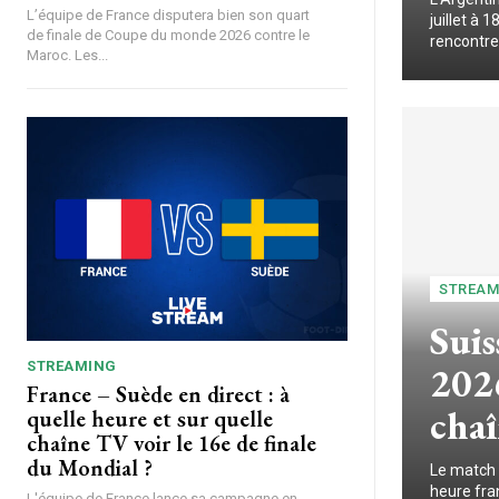
L’équipe de France disputera bien son quart
juillet à
de finale de Coupe du monde 2026 contre le
rencontre.
Maroc. Les...
STREAM
Sui
2026
STREAMING
France – Suède en direct : à
chaî
quelle heure et sur quelle
chaîne TV voir le 16e de finale
du Mondial ?
Le match 
heure fra
L'équipe de France lance sa campagne en