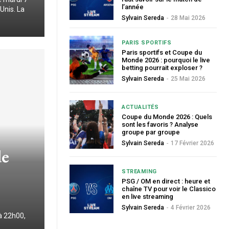
l’année
Unis. La
Sylvain Sereda
-
28 Mai 2026
PARIS SPORTIFS
Paris sportifs et Coupe du
Monde 2026 : pourquoi le live
betting pourrait exploser ?
Sylvain Sereda
-
25 Mai 2026
ACTUALITÉS
Coupe du Monde 2026 : Quels
sont les favoris ? Analyse
groupe par groupe
Sylvain Sereda
-
17 Février 2026
de
STREAMING
PSG / OM en direct : heure et
chaîne TV pour voir le Classico
en live streaming
Sylvain Sereda
-
4 Février 2026
à 22h00,