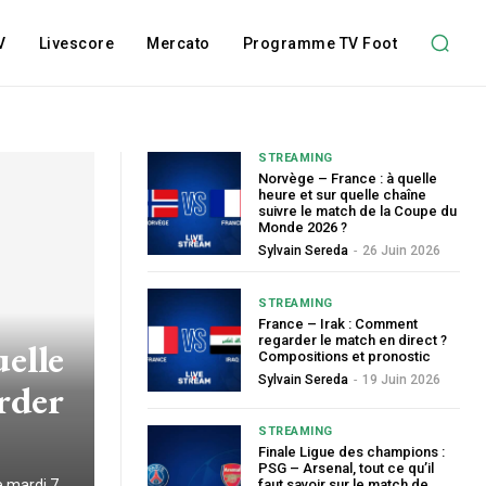
V
Livescore
Mercato
Programme TV Foot
STREAMING
Norvège – France : à quelle
heure et sur quelle chaîne
suivre le match de la Coupe du
Monde 2026 ?
Sylvain Sereda
-
26 Juin 2026
STREAMING
France – Irak : Comment
regarder le match en direct ?
uelle
Compositions et pronostic
Sylvain Sereda
-
19 Juin 2026
rder
STREAMING
Finale Ligue des champions :
PSG – Arsenal, tout ce qu’il
e mardi 7
faut savoir sur le match de