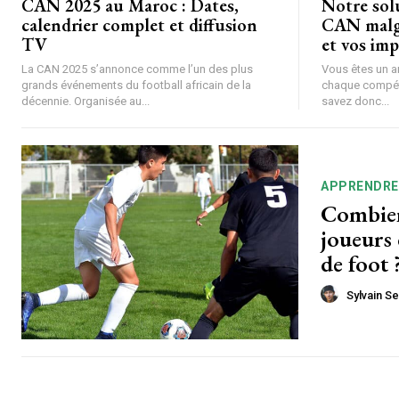
CAN 2025 au Maroc : Dates,
Notre solu
calendrier complet et diffusion
CAN malgr
TV
et vos imp
La CAN 2025 s’annonce comme l’un des plus
Vous êtes un a
grands événements du football africain de la
chaque compéti
décennie. Organisée au...
savez donc...
APPRENDRE
Combien 
joueurs
de foot 
Sylvain S