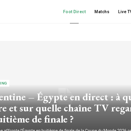
Foot Direct
Matchs
Live T
ING
ntine – Égypte en direct : à q
e et sur quelle chaîne TV rega
uitième de finale ?
ne affronte l’Égypte en huitième de finale de la Coupe du Monde 2026 c