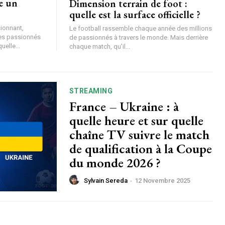
e un
Dimension terrain de foot :
quelle est la surface officielle ?
sionnant,
Le football rassemble chaque année des millions
les passionnés
de passionnés à travers le monde. Mais derrière
uelle...
chaque match, qu’il...
STREAMING
France – Ukraine : à
quelle heure et sur quelle
chaîne TV suivre le match
de qualification à la Coupe
du monde 2026 ?
Sylvain Sereda
-
12 Novembre 2025