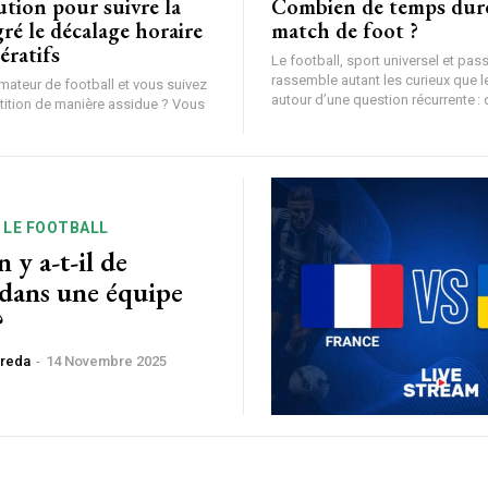
tion pour suivre la
Combien de temps dur
é le décalage horaire
match de foot ?
ératifs
Le football, sport universel et pas
rassemble autant les curieux que 
mateur de football et vous suivez
autour d’une question récurrente : q
tion de manière assidue ? Vous
 LE FOOTBALL
y a-t-il de
 dans une équipe
?
ereda
-
14 Novembre 2025